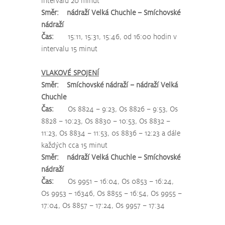
intervalu 20 minut
Směr:    nádraží Velká Chuchle – Smíchovské 
nádraží
Čas:
       15:11, 15:31, 15:46, od 16:00 hodin v 
intervalu 15 minut
VLAKOVÉ SPOJENÍ
Směr:    Smíchovské nádraží – nádraží Velká 
Chuchle
Čas:  
     Os 8824 – 9:23, Os 8826 – 9:53, Os 
8828 – 10:23, Os 8830 – 10:53, Os 8832 – 
11:23, Os 8834 – 11:53, 0s 8836 – 12:23 a dále 
každých cca 15 minut
Směr:    nádraží Velká Chuchle – Smíchovské 
nádraží
Čas: 
      Os 9951 – 16:04, Os 0853 – 16:24, 
Os 9953 – 16346, Os 8855 – 16:54, Os 9955 – 
17:04, Os 8857 – 17:24, Os 9957 – 17:34