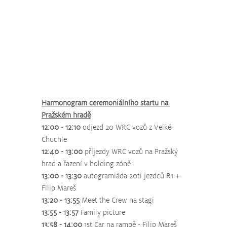
Harmonogram ceremoniálního startu na 
Pražském hradě
12:00 - 12:10
 odjezd 20 WRC vozů z Velké 
Chuchle
12:40 - 13:00
 příjezdy WRC vozů na Pražský 
hrad a řazení v holding zóně
13:00 - 13:30
 autogramiáda 20ti jezdců R1 + 
Filip Mareš
13:20 - 13:55
 Meet the Crew na stagi
13:55 - 13:57
 Family picture
13:58 - 14:00 
1st Car na rampě - Filip Mareš