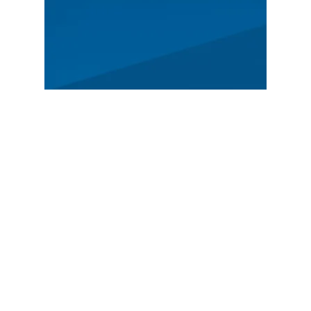
HLAVNÍ
Program
Zprávy
Příběh
Registrace
DOPORUČENÉ
Deutsche Rallye-Meisterschaft
Mistrovství ČR v rally
Rakouský šampionát v rally
Pohár ADAC Opel Electric Rally