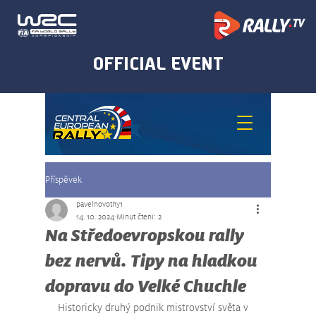
Příspěvek
pavelnovotny1
14. 10. 2024
Minut čtení: 2
Na Středoevropskou rally
bez nervů. Tipy na hladkou
dopravu do Velké Chuchle
Historicky druhý podnik mistrovství světa v 