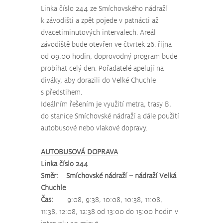
Linka číslo 244 ze Smíchovského nádraží 
k závodišti a zpět pojede v patnácti až 
dvacetiminutových intervalech. Areál 
závodiště bude otevřen ve čtvrtek 26. října 
od 09:00 hodin, doprovodný program bude 
probíhat celý den. Pořadatelé apelují na 
diváky, aby dorazili do Velké Chuchle 
s předstihem.
Ideálním řešením je využití metra, trasy B, 
do stanice Smíchovské nádraží a dále použití 
autobusové nebo vlakové dopravy.
AUTOBUSOVÁ DOPRAVA
Linka číslo 244
Směr:    Smíchovské nádraží – nádraží Velká 
Chuchle
Čas:
       9:08, 9:38, 10:08, 10:38, 11:08, 
11:38, 12:08, 12:38 od 13:00 do 15:00 hodin v 