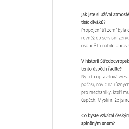
Jak jste si užíval atmos
tisíc diváků? 
Propojení tří zemí byla d
rovněž do servisní zóny.
osobně to nabilo obrovsk
V historii Středoevrops
tento úspěch řadíte?
Byla to opravdová výzva
počasí, navíc na různýc
pro mechaniky, kteří mus
úspěch. Myslím, že jsme 
Co byste vzkázal českým
splněným snem?