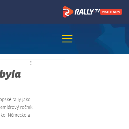
 byla
opské rally jako 
premiérový ročník 
esko, Německo a 