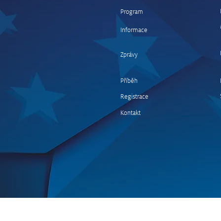
Program
Informace
Středoevropská rally nadchla
desítky tisíc fanoušků,
Zprávy
Šťovíček věří v její
pokračování
Příběh
Registrace
Kontakt