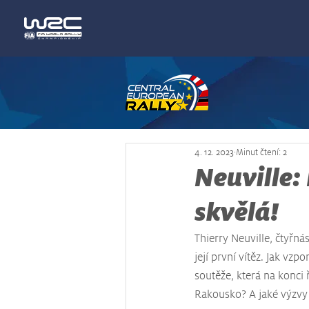
4. 12. 2023
Minut čtení: 2
Neuville:
skvělá!
Thierry Neuville, čtyřná
její první vítěz. Jak vz
soutěže, která na konci
Rakousko? A jaké výzvy