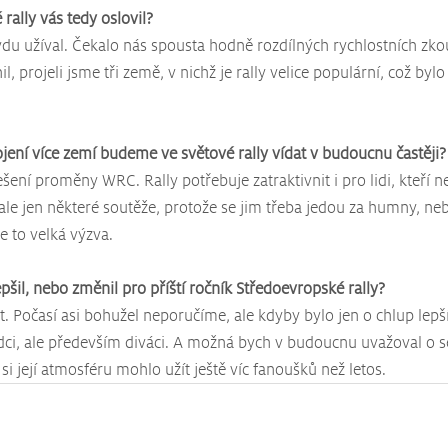
rally vás tedy oslovil?
du užíval. Čekalo nás spousta hodně rozdílných rychlostních zk
nil, projeli jsme tři země, v nichž je rally velice populární, což byl
ojení více zemí budeme ve světové rally vídat v budoucnu častěji?
šení proměny WRC. Rally potřebuje zatraktivnit i pro lidi, kteří ne
ale jen některé soutěže, protože se jim třeba jedou za humny, neb
e to velká výzva. 
šil, nebo změnil pro příští ročník Středoevropské rally?
. Počasí asi bohužel neporučíme, ale kdyby bylo jen o chlup lepší,
zdci, ale především diváci. A možná bych v budoucnu uvažoval o se
si její atmosféru mohlo užít ještě víc fanoušků než letos.