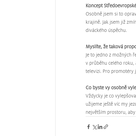
Koncept Středoevropské 
Osobně jsem si to oprav
krajině. Jak jsem již zmí
diváckého úspěchu.
Myslíte, že taková prop
Je to jedno z možných ře
v průběhu celého roku, 
televizi. Pro promotéry j
Co byste vy osobně vylep
Vždycky je co vylepšovat
užijeme ještě víc my je
největším prostoru, aby 