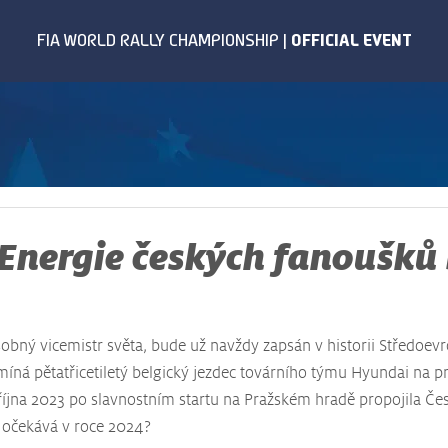
 Energie českých fanoušků
sobný vicemistr světa, bude už navždy zapsán v historii Středoevr
pomíná pětatřicetiletý belgický jezdec továrního týmu Hyundai na 
 října 2023 po slavnostním startu na Pražském hradě propojila Č
 očekává v roce 2024?