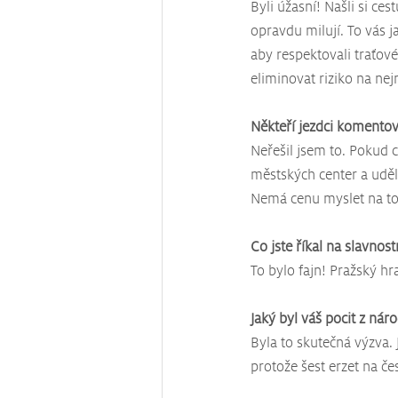
Byli úžasní! Našli si ces
opravdu milují. To vás 
aby respektovali traťov
eliminovat riziko na ne
Někteří jezdci komentova
Neřešil jsem to. Pokud c
městských center a uděl
Nemá cenu myslet na to,
Co jste říkal na slavnos
To bylo fajn! Pražský hr
Jaký byl váš pocit z náro
Byla to skutečná výzva. 
protože šest erzet na če