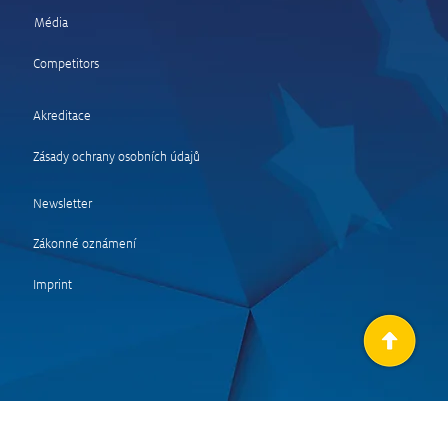
Média
Competitors
a zastavil těžký
mbol, Středoevropskou
Akreditace
y vede Rovanperä
Zásady ochrany osobních údajů
Newsletter
Zákonné oznámení
Imprint