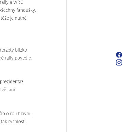
 rally a WRC 
 všechny fanoušky, 
těže je nutné 
rerzety blízko 
 rally povedlo. 
 prezidenta?
rávě tam.
o o roli hlavní, 
tak rychlosti.