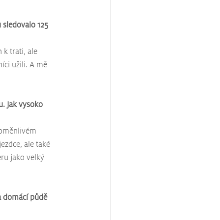
ů sledovalo 125 
k trati, ale 
ci užili. A mě 
u. Jak vysoko 
roměnlivém 
ezdce, ale také 
ru jako velký 
na domácí půdě 