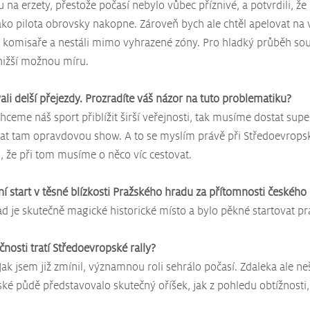
tu na erzety, přestože počasí nebylo vůbec příznivé, a potvrdili, že
jako pilota obrovsky nakopne. Zároveň bych ale chtěl apelovat na
é komisaře a nestáli mimo vyhrazené zóny. Pro hladký průběh sou
jnižší možnou míru.
li delší přejezdy. Prozradíte váš názor na tuto problematiku?
hceme náš sport přiblížit širší veřejnosti, tak musíme dostat supe
at tam opravdovou show. A to se myslím právě při Středoevropské
 že při tom musíme o něco víc cestovat.
tní start v těsné blízkosti Pražského hradu za přítomnosti českého
ad je skutečně magické historické místo a bylo pěkné startovat p
čnosti tratí Středoevropské rally?
Jak jsem již zmínil, významnou roli sehrálo počasí. Zdaleka ale nešl
ské půdě představovalo skutečný oříšek, jak z pohledu obtížnosti, 