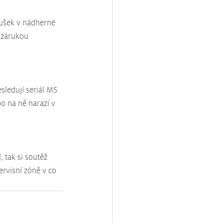
oušek v nádherné 
o zárukou 
sledují seriál MS 
o na ně narazí v 
 tak si soutěž 
rvisní zóně v co 