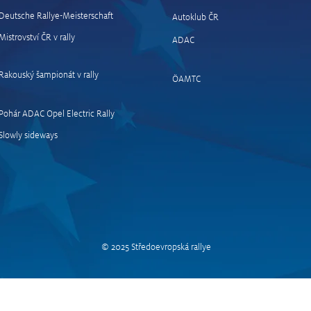
Deutsche Rallye-Meisterschaft
Autoklub ČR
Mistrovství ČR v rally
ADAC
Středoevropskou rally ovládl
Ogier
Rovanperä, Černý s Marešem
kara
Rakouský šampionát v rally
ÖAMTC
kralovali WRC2
rall
Pohár ADAC Opel Electric Rally
Slowly sideways
© 2025 Středoevropská rallye