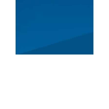
HLAVNÍ
Program
Zprávy
Příběh
Registrace
DOPORUČENÉ
Deutsche Rallye-Meisterschaft