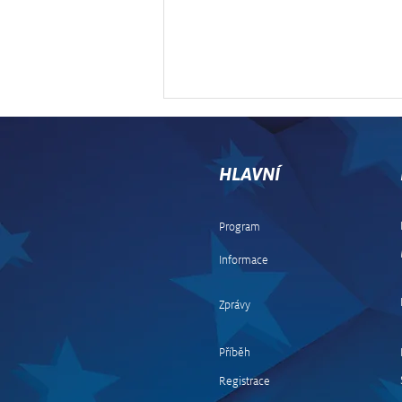
HLAVNÍ
Program
Informace
Středoevropská rally nadchla
desítky tisíc fanoušků,
Zprávy
Šťovíček věří v její
pokračování
Příběh
Registrace