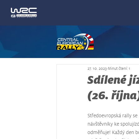
27. 10. 2023
Minut čtení: 1
Sdílené j
(26. října
Středoevropská rally se
návštěvníky ke spolujízdě
odměňuje! Každý den b