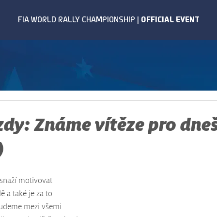
ízdy: Známe vítěze pro dne
)
 snaží motivovat 
 a také je za to 
udeme mezi všemi 