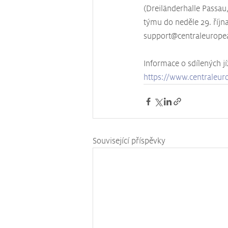
(Dreiländerhalle Passau
týmu do neděle 29. říjn
support@centraleuropea
Informace o sdílených j
https://www.centraleuro
Související příspěvky