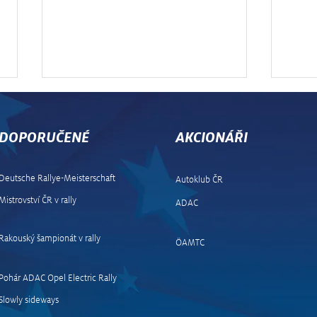
DOPORUČENÉ
AKCIONÁŘI
Deutsche Rallye-Meisterschaft
Autoklub ČR
Mistrovství ČR v rally
ADAC
Středoevropskou rally ovládl
Ogier
Rovanperä, Černý s Marešem
kara
Rakouský šampionát v rally
ÖAMTC
kralovali WRC2
rall
Pohár ADAC Opel Electric Rally
Slowly sideways