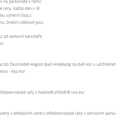
li na parkoviště v rámci 
lé ceny. Každý den v 18 
bu výherní čísla z 
nu. Dnešní vítězové jsou:
z od cestovní kanceláře 
ur
az do Ökomodell-Region Bad Hindelang na dvě noci v udržitelném
 600 - 650 eur
Středoevropské rally v hodnotě přibližně 100 eur
aveny v Mediálním centru Středoevropské rally v servisním parku