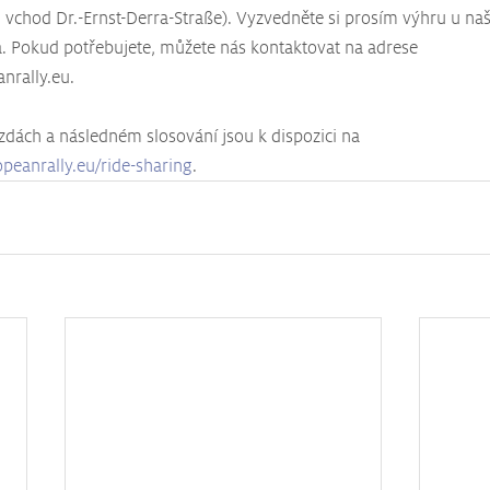
, vchod Dr.-Ernst-Derra-Straße). Vyzvedněte si prosím výhru u n
a. Pokud potřebujete, můžete nás kontaktovat na adrese 
nrally.eu.
ízdách a následném slosování jsou k dispozici na 
peanrally.eu/ride-sharing
.