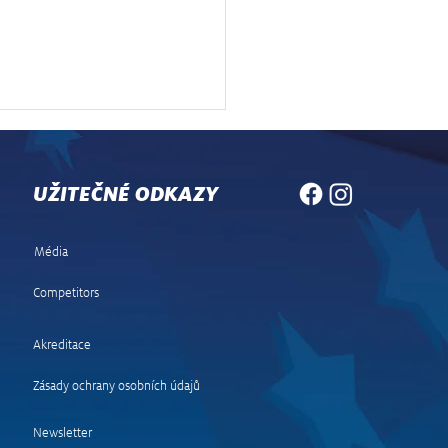
UŽITEČNÉ ODKAZY
Média
Competitors
a zastavil těžký
mbol, Středoevropskou
Akreditace
y vede Rovanperä
Zásady ochrany osobních údajů
Newsletter