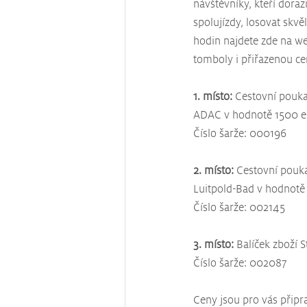
návštěvníky, kteří dorazi
spolujízdy, losovat skvě
hodin najdete zde na we
tomboly i přiřazenou ce
1. místo:
 Cestovní pouka
ADAC v hodnotě 1500 e
Číslo šarže: 000196
2. místo:
 Cestovní pouk
Luitpold-Bad v hodnotě
Číslo šarže: 002145
3. místo:
 Balíček zboží 
Číslo šarže: 002087
Ceny jsou pro vás připr