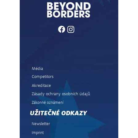
Marešem kralovali WRC2
Středoev
vede Ro
Média
Competitors
Akreditace
Zásady ochrany osobních údajů
Zákonné oznámení
UŽITEČNÉ ODKAZY
Newsletter
Imprint