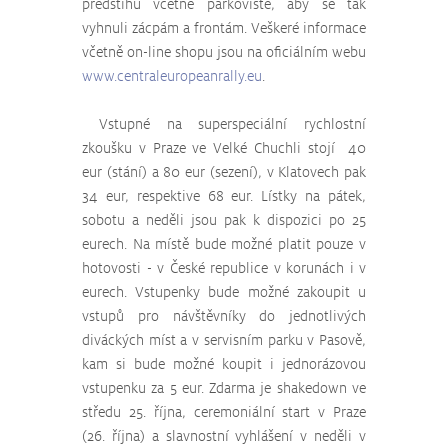
předstihu včetně parkoviště, aby se tak 
vyhnuli zácpám a frontám. Veškeré informace 
včetně on-line shopu jsou na oficiálním webu 
www.centraleuropeanrally.eu
.
 Vstupné na superspeciální rychlostní 
zkoušku v Praze ve Velké Chuchli stojí  40 
eur (stání) a 80 eur (sezení), v Klatovech pak 
34 eur, respektive 68 eur. Lístky na pátek, 
sobotu a neděli jsou pak k dispozici po 25 
eurech. Na místě bude možné platit pouze v 
hotovosti - v České republice v korunách i v 
eurech. Vstupenky bude možné zakoupit u 
vstupů pro návštěvníky do jednotlivých 
diváckých míst a v servisním parku v Pasově, 
kam si bude možné koupit i jednorázovou 
vstupenku za 5 eur. Zdarma je shakedown ve 
středu 25. října, ceremoniální start v Praze 
(26. října) a slavnostní vyhlášení v neděli v 