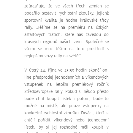
zdůrazňuje, že ve všech třech zemích se 
podařilo sestavit rychlostní zkoušky, jejichž 
sportovní kvalita je hodna královské třídy 
rally. „Těšíme se na premiéru na úzkých 
asfaltových tratích, které nás zavedou do 
krásných regionů našich zemí. Společně se 
všemi se moc těším na toto prostředí s 
nejlepšími vozy rally na světě."
V úterý 24. října ve 23:59 hodin skončí on-
line předprodej jednodenních a víkendových 
vstupenek na letošní premiérový ročník 
Středoevropské rally. Pokud si někdo přesto 
bude chtít koupit lístek i potom, bude to 
možné na místě, ale pouze vstupenky na 
konkrétní rychlostní zkoušku. Diváci, kteří si 
chtějí pořídit víkendový nebo jednodenní 
lístek, by si jej rozhodně měli koupit v 