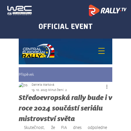
Příspěvek
Daniela Marková
19. 10. 2023
Minut čtení: 2
Středoevropská rally bude i v
roce 2024 součástí seriálu
mistrovství světa
Skutečnost, že FIA dnes odpoledne 