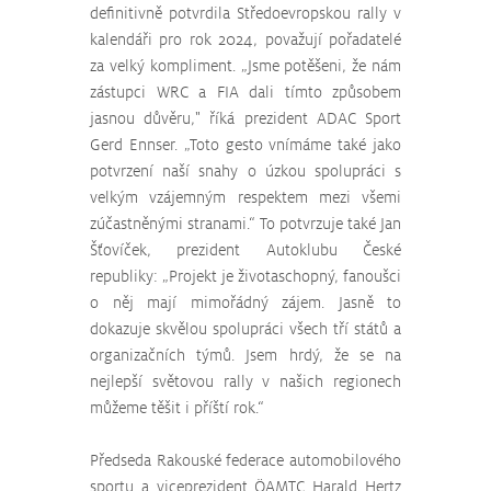
definitivně potvrdila Středoevropskou rally v 
kalendáři pro rok 2024, považují pořadatelé 
za velký kompliment. „Jsme potěšeni, že nám 
zástupci WRC a FIA dali tímto způsobem 
jasnou důvěru," říká prezident ADAC Sport 
Gerd Ennser. „Toto gesto vnímáme také jako 
potvrzení naší snahy o úzkou spolupráci s 
velkým vzájemným respektem mezi všemi 
zúčastněnými stranami.“ To potvrzuje také Jan 
Šťovíček, prezident Autoklubu České 
republiky: „Projekt je životaschopný, fanoušci 
o něj mají mimořádný zájem. Jasně to 
dokazuje skvělou spolupráci všech tří států a 
organizačních týmů. Jsem hrdý, že se na 
nejlepší světovou rally v našich regionech 
můžeme těšit i příští rok.“  
Předseda Rakouské federace automobilového 
sportu a viceprezident ÖAMTC Harald Hertz 