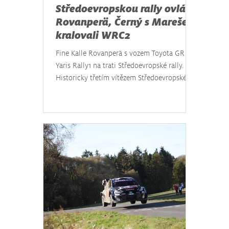
Středoevropskou rally ovládl
Rovanperä, Černý s Marešem
kralovali WRC2
Fine Kalle Rovanperä s vozem Toyota GR
Yaris Rally1 na trati Středoevropské rally.
Historicky třetím vítězem Středoevropské
rally, kterou od čtvrtka do neděle navštívilo
na území Česka, Německa a Rakouska na sto
tisíc diváků, je Kalle Rovanperä z továrního
týmu Toyota. Finský jezdec v závěrečné
nedělní etapě ještě dokázal navýšit odstup
od druhého místa, které obsadil jeho
týmový kolega Elfyn Evans. V kategorii
WRC2 vybojovali double čeští jezdci – Jan
Černý slaví životní tri