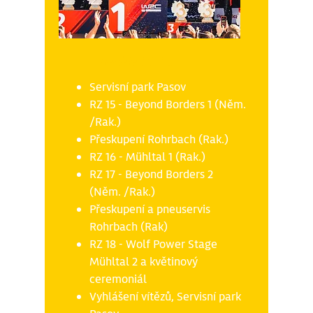
Neděle 19.10
Servisní park Pasov
RZ 15 - Beyond Borders 1 (Něm.
/Rak.)
Přeskupení Rohrbach (Rak.)
RZ 16 - Mühltal 1 (Rak.)
RZ 17 - Beyond Borders 2
(Něm. /Rak.)
Přeskupení a pneuservis
Rohrbach (Rak)
RZ 18 - Wolf Power Stage
Mühltal 2 a květinový
ceremoniál
Vyhlášení vítězů, Servisní park