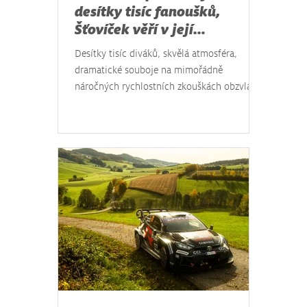
desítky tisíc fanoušků,
Šťovíček věří v její
pokračování
Desítky tisíc diváků, skvělá atmosféra,
dramatické souboje na mimořádně
náročných rychlostních zkouškách obzvlášť
v České republice a triumf českých jezdců v
kategorii WRC2. Třetí ročník Středoevropské
rally, unikátního podniku mistrovství světa v
automobilových soutěžích napříč třemi
zeměmi, je minulostí. Z vítězství se v Pasově
radoval Fin Kalle Rovanperä, zatímco
legenda rally Sébastien Ogier v sobotu
havaroval na rychlostní zkoušce Keply
odvezl si jen bonusové body. Prezi