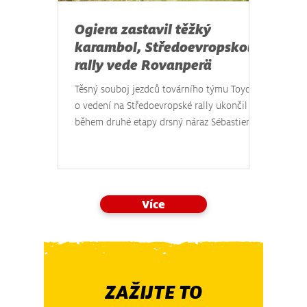
Ogiera zastavil těžký
karambol, Středoevropskou
rally vede Rovanperä
Těsný souboj jezdců továrního týmu Toyota
o vedení na Středoevropské rally ukončil
během druhé etapy drsný náraz Sébastiena
Ogiera do stromu. Dvanáctý podnik
mistrovství světa v automobilových
soutěžích, který v sobotu ozdobily
rychlostní zkoušky Keply a Klatovy v podhůří
Více
Šumavy, tak vede Fin Kalle Rovanperä s
náskokem 36 sekund na Estonce Otta
Tänaka z týmu Hyundai. Jan Černý s vozem
Škoda Fabia RS se po potížích soupeřů
dostal do vedení v kategorii WRC2 a Filip
Mareš zakonč
ZAŽIJTE TO