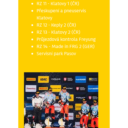
RZ 11 - Klatovy 1 (ČR)
Přeskupení a pneuservis
Klatovy
RZ 12 - Keply 2 (ČR)
RZ 13 - Klatovy 2 (ČR)
Průjezdová kontrola Freyung
RZ 14 - Made in FRG 2 (GER)
Servisní park Pasov