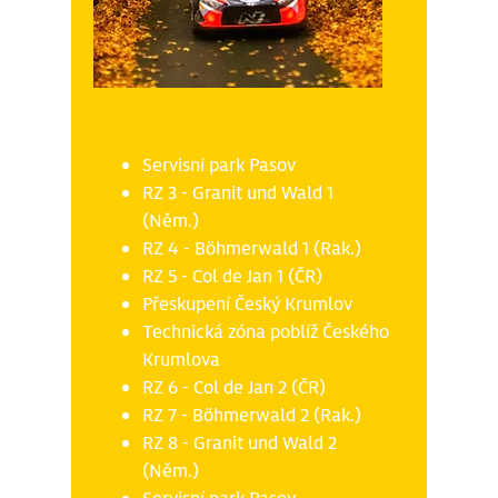
Pátek 17.10
Servisní park Pasov
RZ 3 - Granit und Wald 1
(Něm.)
RZ 4 - Böhmerwald 1 (Rak.)
RZ 5 - Col de Jan 1 (ČR)
Přeskupení Český Krumlov
Technická zóna poblíž Českého
Krumlova
RZ 6 - Col de Jan 2 (ČR)
RZ 7 - Böhmerwald 2 (Rak.)
RZ 8 - Granit und Wald 2
(Něm.)