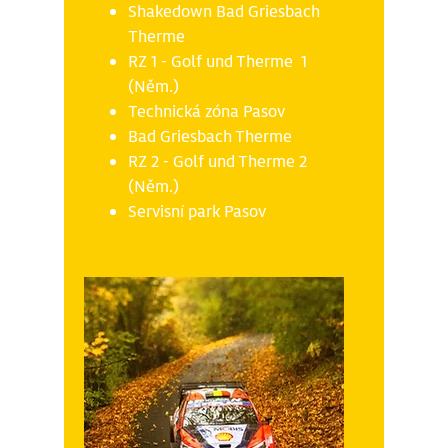
Shakedown Bad Griesbach
Therme
RZ 1 - Golf und Therme 1
(Něm.)
Technická zóna Pasov
Bad Griesbach Therme
RZ 2 - Golf und Therme 2
(Něm.)
Servisní park Pasov