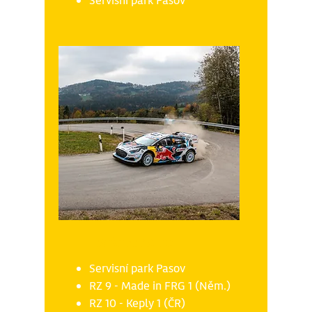
Servisní park Pasov
Sobota 18.10
Servisní park Pasov
RZ 9 - Made in FRG 1 (Něm.)
RZ 10 - Keply 1 (ČR)