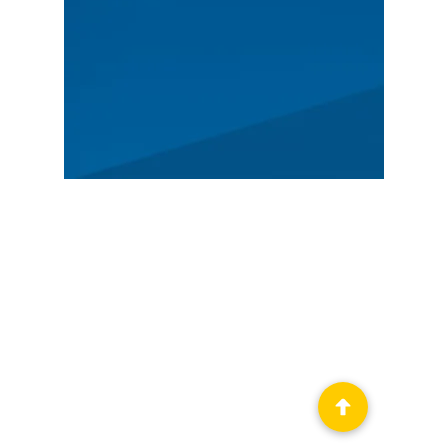
HLAVNÍ
Program
Zprávy
Příběh
Registrace
DOPORUČENÉ
Deutsche Rallye-Meisterschaft
Mistrovství ČR v rally