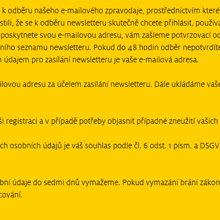
t k odběru našeho e-mailového zpravodaje, prostřednictvím kter
ili, že se k odběru newsletteru skutečně chcete přihlásit, použí
 poskytnete svou e-mailovou adresu, vám zašleme potvrzovací od
čního seznamu newsletteru. Pokud do 48 hodin odběr nepotvrdíte
dajem pro zasílání newsletteru je vaše e-mailová adresa.
lovou adresu za účelem zasílání newsletteru. Dále ukládáme vaše 
 registraci a v případě potřeby objasnit případné zneužití vašich
 osobních údajů je váš souhlas podle čl. 6 odst. 1 písm. a DSGVO
sobní údaje do sedmi dnů vymažeme. Pokud vymazání brání zákon
cování.