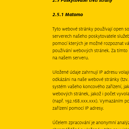
2.5 Poskytovatel třetí strany
2.5.1 Matomo
Tyto webové stránky používají open s
serverech našeho poskytovatele služeb.
pomocí kterých je možné rozpoznat váš 
používání webových stránek. Za tímto
na našem serveru.
Uložené údaje zahrnují IP adresu volaj
odkázáni na naše webové stránky (tzv.
systém vašeho koncového zařízení, jakož
webových stránek, jakož i počet vyvo
(např. 192.168.xxx.xxx). Vymazáním po
zařízení pomocí IP adresy.
Účelem zpracování je anonymní analýz