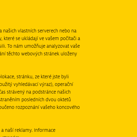
 našich vlastních serverech nebo na
 které se ukládají ve vašem počítači a
asili. To nám umožňuje analyzovat vaše
ání těchto webových stránek uloženy
kace, stránku, ze které jste byli
užitý vyhledávací výraz), operační
 čas strávený na podstránce našich
straněním posledních dvou oktetů
vyloučeno rozpoznání vašeho koncového
 a naší reklamy. Informace