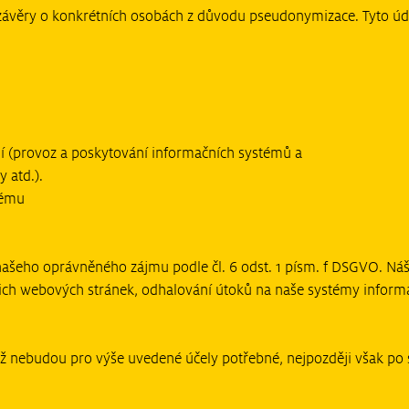
závěry o konkrétních osobách z důvodu pseudonymizace. Tyto úda
ií (provoz a poskytování informačních systémů a
 atd.).
tému
ašeho oprávněného zájmu podle čl. 6 odst. 1 písm. f DSGVO. Náš 
šich webových stránek, odhalování útoků na naše systémy informa
iž nebudou pro výše uvedené účely potřebné, nejpozději však po