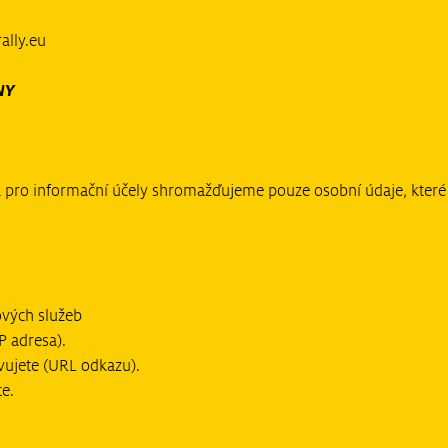
ally.eu
NY
 pro informační účely shromažďujeme pouze osobní údaje, které v
ových služeb
P adresa).
vujete (URL odkazu).
e.