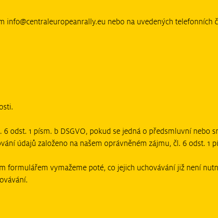
ím
info@centraleuropeanrally.eu
nebo na uvedených telefonních č
sti.
. 6 odst. 1 písm. b DSGVO, pokud se jedná o předsmluvní nebo sm
ování údajů založeno na našem oprávněném zájmu, čl. 6 odst. 1 
ním formulářem vymažeme poté, co jejich uchovávání již není nut
ovávání.