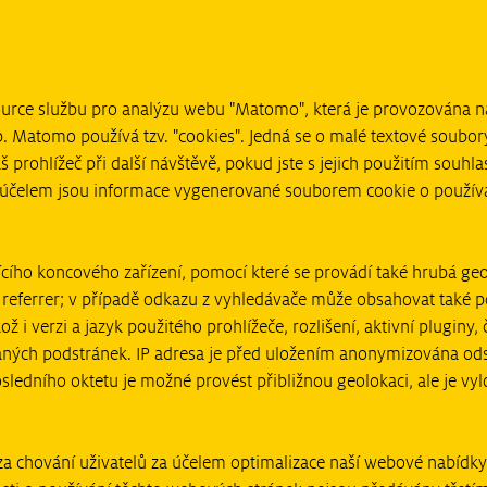
ource službu pro analýzu webu "Matomo", která je provozována na
 Matomo používá tzv. "cookies". Jedná se o malé textové soubory,
prohlížeč při další návštěvě, pokud jste s jejich použitím souhl
 účelem jsou informace vygenerované souborem cookie o použív
ícího koncového zařízení, pomocí které se provádí také hrubá geolo
 referrer; v případě odkazu z vyhledávače může obsahovat také po
 i verzi a jazyk použitého prohlížeče, rozlišení, aktivní pluginy,
laných podstránek. IP adresa je před uložením anonymizována od
sledního oktetu je možné provést přibližnou geolokaci, ale je 
a chování uživatelů za účelem optimalizace naší webové nabídky