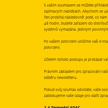
S vaším souhlasem se můžete přihlási
zajímavých nabídkách. Abychom se ujist
Ten probíhá následovně: poté, co nám
48 hodin, budete zařazeni do distribu
systémů vymazána. Jediným povinným ú
Po vašem potvrzení uložíme vaši e-mai
potvrzení.
Účelem tohoto postupu je prokázat vaši
Právním základem pro zpracování vašich
odběru newsletteru.
Pokud svůj souhlas odvoláte, vaše o
zablokujeme vaše údaje pro další zpra
2.4 Zpravodaj ADAC