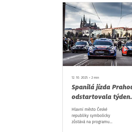
12. 10. 2025
∙
2
min
Spanilá jízda Praho
odstartovala týden
Středoevropské rall
Hlavní město České
republiky symbolicky
zůstává na programu
dvanáctého podniku MS v