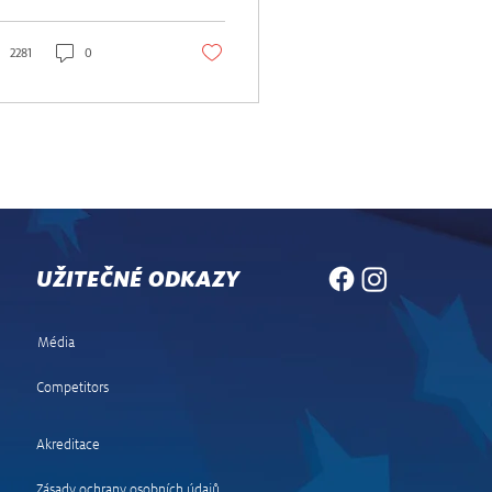
ly, která se jede jako
dposlední díl...
2281
0
UŽITEČNÉ ODKAZY
Média
Competitors
Akreditace
Zásady ochrany osobních údajů