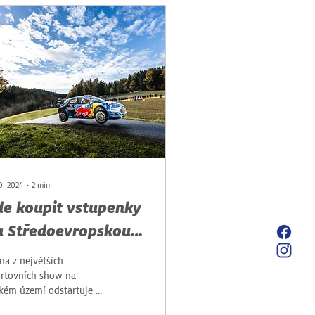
10. 2024
∙
2
min
de koupit vstupenky
a Středoevropskou
lly?
na z největších
rtovních show na
kém území odstartuje už
pár dnů. Středoevropská