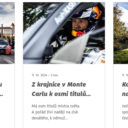
11. 10. 2024
∙
3
min
11. 
u
Z krajnice v Monte
K
Carlu k osmi titulům
n
y!
mistra světa!
ra
Má osm titulů mistra světa.
Jed
A pořád živí naději na zisk
spo
devátého, k němuž
čes
potřebuje ovládnout
za 