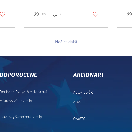
Středoevropskou rally
ral
startující 17. října...
pře
229
0
Načíst další
DOPORUČENÉ
AKCIONÁŘI
Deutsche Rallye-Meisterschaft
Autoklub ČR
Mistrovství ČR v rally
ADAC
Rakouský šampionát v rally
ÖAMTC