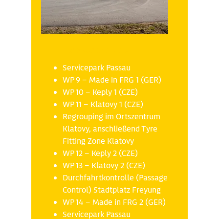
Samstag 18.10
Servicepark Passau
WP 9 – Made in FRG 1 (GER)
WP 10 – Keply 1 (CZE)
WP 11 – Klatovy 1 (CZE)
Regrouping im Ortszentrum
Klatovy, anschließend Tyre
Fitting Zone Klatovy
WP 12 – Keply 2 (CZE)
WP 13 – Klatovy 2 (CZE)
Durchfahrtkontrolle (Passage
Control) Stadtplatz Freyung
WP 14 – Made in FRG 2 (GER)
Servicepark Passau