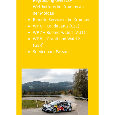
Regrouping UNESCO-
Weltkulturerbe Krumlov an
der Moldau
Remote Service nahe Krumlov
WP 6 – Col de Jan 2 (CZE)
WP 7 – Böhmerwald 2 (AUT)
WP 8 – Granit und Wald 2
(GER)
Servicepark Passau