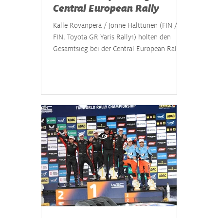
Central European Rally
Kalle Rovanperä / Jonne Halttunen (FIN /
FIN, Toyota GR Yaris Rally1) holten den
Gesamtsieg bei der Central European Rally.
Der 25-jährige Doppelweltmeister setzte
sich mit seinem Co-Piloten vor 100.000
Zuschauern am Wochenende beim zwölften
Lauf zur Rallye-Weltmeisterschaft gegen
seine Markenkollegen Elfyn Evans (GBR) /
Scott Martin (GBR) sowie Ott Tänak (EST) /
Martin Järveoja (EST) im Hyundai i20 N
Rally1 durch. In der Fahrer-Weltmeisterschaft
führt nun Evans (247 Punkte)