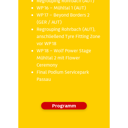
Regrouping Rohrbach (AUT)
WP 16 – Mühltal 1 (AUT)
WP 17 – Beyond Borders 2
(GER / AUT)
Regrouping Rohrbach (AUT),
anschließend Tyre Fitting Zone
vor WP 18
WP 18 – Wolf Power Stage
Mühltal 2 mit Flower
Ceremony
Final Podium Servicepark
Passau
Programm