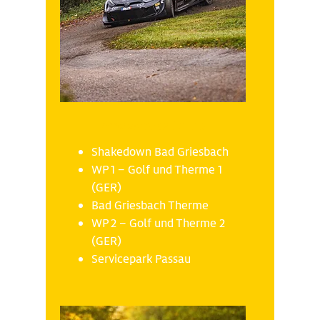
Donnerstag 16.10
Shakedown Bad Griesbach
WP 1 – Golf und Therme 1
(GER)
Bad Griesbach Therme
WP 2 – Golf und Therme 2
(GER)
Servicepark Passau