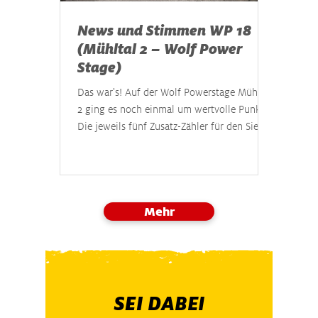
News und Stimmen WP 18
(Mühltal 2 – Wolf Power
Stage)
Das war's! Auf der Wolf Powerstage Mühltal
2 ging es noch einmal um wertvolle Punkte.
Die jeweils fünf Zusatz-Zähler für den Sieg
in der Tageswertung und die schnellste Zeit
auf dieser Stage holten Sébastien Ogier /
Vincent Landais, die damit wirksame
Schadensbegrenzung betrieben. Als
Mehr
Gesamtsieger standen nach der
Zieldurchfahrt Kalle Rovanperä / Jonne
Halttunen fest, die vor Elfyn Evans / Scott
Martin und Ott Tänak / Martin Järveoja
landeten. #17 Sébastien Ogier (FRA) / V
SEI
DABEI