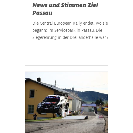
News und Stimmen Ziel
Passau
Die Central European Rally endet, wo sie
begann: Im Servicepark in Passau. Die
Siegerehrung in der Dreiländerhalle war der
krönende Abschluss des Wochenendes –
und der Schlusspunkt der dreijährigen
Präsenz des paneuropäischen Rallye-
Highlights in der FIA-Rallye-
Weltmeisterschaft. So manches der
zurückkehrenden Teams hatte nach vier
intensiven Rallyetagen noch einiges zu
berichten. Wir haben einige Statements
gesammelt. #17 Sébastien Ogier (FRA) /
Vincent Landais (FRA), Toyo