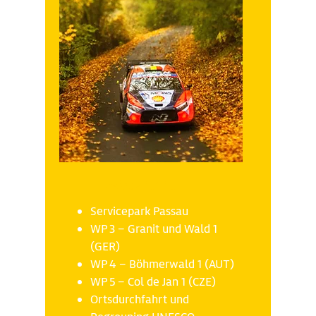
Freitag 17.10
Servicepark Passau
WP 3 – Granit und Wald 1
(GER)
WP 4 – Böhmerwald 1 (AUT)
WP 5 – Col de Jan 1 (CZE)
Ortsdurchfahrt und