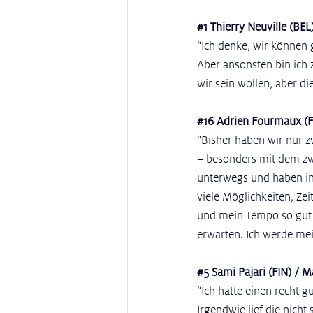
#1
 Thierry Neuville (BE
“Ich denke, wir können 
Aber ansonsten bin ich 
wir sein wollen, aber di
#16
 Adrien Fourmaux (F
“Bisher haben wir nur zw
– besonders mit dem zwe
unterwegs und haben in 
viele Möglichkeiten, Ze
und mein Tempo so gut 
erwarten. Ich werde mei
#5
 Sami Pajari (FIN) / 
“Ich hatte einen recht g
Irgendwie lief die nicht