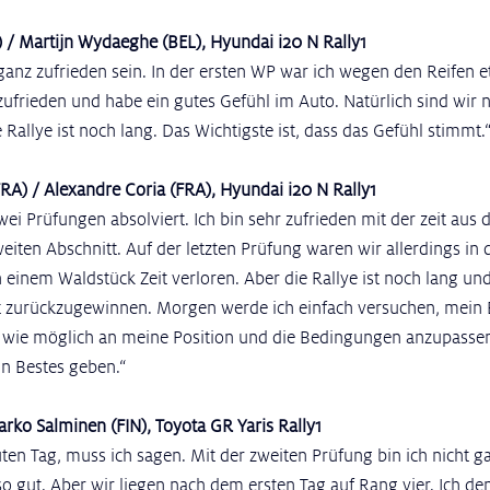
L) / Martijn Wydaeghe (BEL), Hyundai i20 N Rally1
ganz zufrieden sein. In der ersten WP war ich wegen den Reifen et
zufrieden und habe ein gutes Gefühl im Auto. Natürlich sind wir n
e Rallye ist noch lang. Das Wichtigste ist, dass das Gefühl stimmt.
RA) / Alexandre Coria (FRA), Hyundai i20 N Rally1
ei Prüfungen absolviert. Ich bin sehr zufrieden mit der zeit aus 
iten Abschnitt. Auf der letzten Prüfung waren wir allerdings in 
einem Waldstück Zeit verloren. Aber die Rallye ist noch lang und
it zurückzugewinnen. Morgen werde ich einfach versuchen, mein 
wie möglich an meine Position und die Bedingungen anzupassen,
n Bestes geben.“
Marko Salminen (FIN), Toyota GR Yaris Rally1
uten Tag, muss ich sagen. Mit der zweiten Prüfung bin ich nicht ga
 so gut. Aber wir liegen nach dem ersten Tag auf Rang vier. Ich de