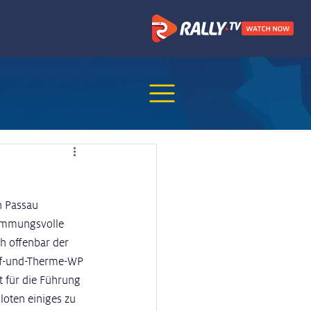
n Passau 
timmungsvolle 
 offenbar der 
olf-und-Therme-WP 
t für die Führung 
loten einiges zu 