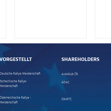
VORGESTELLT
SHAREHOLDERS
Deutsche Rallye-Meisterschaft
Autoklub ČR
Tschechische Rallye-
ADAC
Meisterschaft
News und Stimmen Ziel
News
Passau
(Müh
Stag
Österreichische Rallye -
ÖAMTC
Meisterschaft