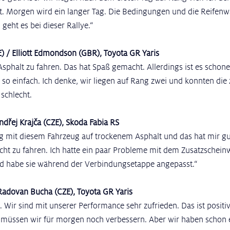
rt. Morgen wird ein langer Tag. Die Bedingungen und die Reifen
geht es bei dieser Rallye.“
E) / Elliott Edmondson (GBR), Toyota GR Yaris
Asphalt zu fahren. Das hat Spaß gemacht. Allerdings ist es schone
so einfach. Ich denke, wir liegen auf Rang zwei und konnten die
schlecht.
ndřej Krajča (CZE), Skoda Fabia RS
g mit diesem Fahrzeug auf trockenem Asphalt und das hat mir gut
icht zu fahren. Ich hatte ein paar Probleme mit dem Zusatzscheinw
nd habe sie während der Verbindungsetappe angepasst.“
 Radovan Bucha (CZE), Toyota GR Yaris
. Wir sind mit unserer Performance sehr zufrieden. Das ist positi
s müssen wir für morgen noch verbessern. Aber wir haben schon e