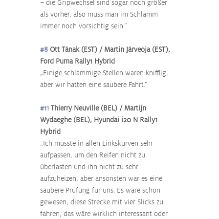
– die Gripwechsel sind sogar noch größer 
als vorher, also muss man im Schlamm 
immer noch vorsichtig sein.“
#8
 Ott Tänak (EST) / Martin Järveoja (EST), 
Ford Puma Rally1 Hybrid
„Einige schlammige Stellen waren knifflig, 
aber wir hatten eine saubere Fahrt.“
#11
 Thierry Neuville (BEL) / Martijn 
Wydaeghe (BEL), Hyundai i20 N Rally1 
Hybrid
„Ich musste in allen Linkskurven sehr 
aufpassen, um den Reifen nicht zu 
überlasten und ihn nicht zu sehr 
aufzuheizen, aber ansonsten war es eine 
saubere Prüfung für uns. Es wäre schön 
gewesen, diese Strecke mit vier Slicks zu 
fahren, das wäre wirklich interessant oder 