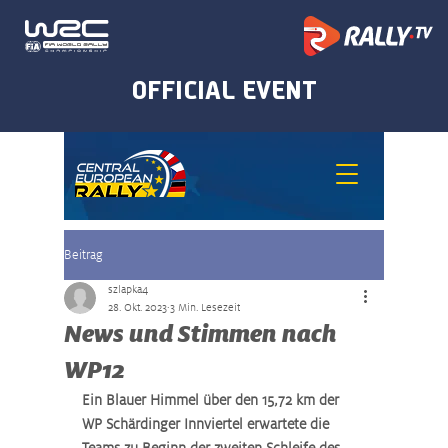
Beitrag
szlapka4
28. Okt. 2023
3 Min. Lesezeit
News und Stimmen nach
WP12
Ein Blauer Himmel über den 15,72 km der 
WP Schärdinger Innviertel erwartete die 
Teams zu Beginn der zweiten Schleife des 