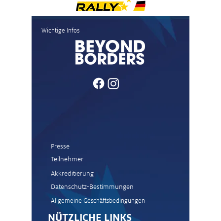
News und Stimmen Ziel
News un
Wichtige Infos
Passau
(Mühltal
Stage)
Presse
Teilnehmer
Akkreditierung
Datenschutz-Bestimmungen
Allgemeine Geschäftsbedingungen
NÜTZLICHE LINKS