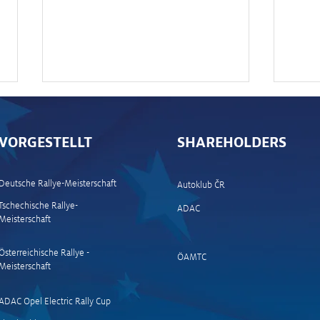
VORGESTELLT
SHAREHOLDERS
Deutsche Rallye-Meisterschaft
Autoklub ČR
Tschechische Rallye-
ADAC
Meisterschaft
News und Stimmen Ziel
News
Passau
(Müh
Stag
Österreichische Rallye -
ÖAMTC
Meisterschaft
ADAC Opel Electric Rally Cup