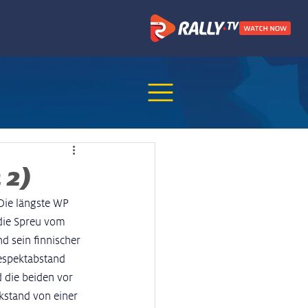
 2)
Die längste WP 
 die Spreu vom 
d sein finnischer 
Respektabstand 
 die beiden vor 
kstand von einer 