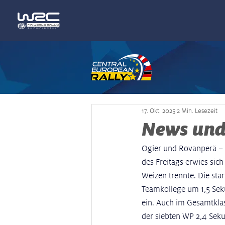
17. Okt. 2025
2 Min. Lesezeit
News und 
Ogier und Rovanperä – d
des Freitags erwies sic
Weizen trennte. Die sta
Teamkollege um 1,5 Seku
ein. Auch im Gesamtkla
der siebten WP 2,4 Seku