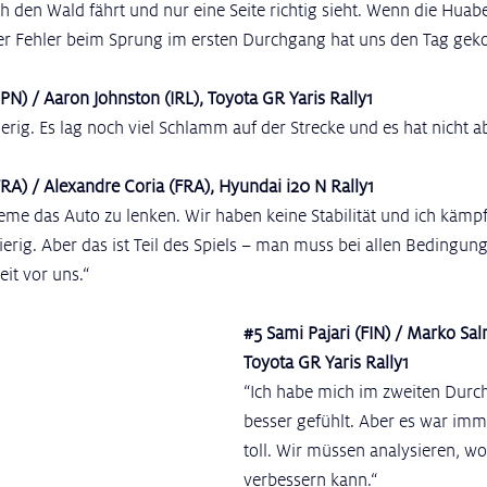
den Wald fährt und nur eine Seite richtig sieht. Wenn die Huabe
er Fehler beim Sprung im ersten Durchgang hat uns den Tag geko
PN) / Aaron Johnston (IRL), Toyota GR Yaris Rally1
rig. Es lag noch viel Schlamm auf der Strecke und es hat nicht a
RA) / Alexandre Coria (FRA), Hyundai i20 N Rally1
leme das Auto zu lenken. Wir haben keine Stabilität und ich kämp
hwierig. Aber das ist Teil des Spiels – man muss bei allen Bedingung
it vor uns.“
#5
 Sami Pajari (FIN) / Marko Sal
Toyota GR Yaris Rally1
“Ich habe mich im zweiten Durc
besser gefühlt. Aber es war imm
toll. Wir müssen analysieren, wo
verbessern kann.“