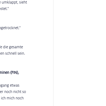
 umklappt, sieht 
stet.“
bgetrocknet.“
fe die gesamte 
en schnell sein. 
minen (FIN), 
hgang etwas 
er noch nicht so 
 ich mich noch 