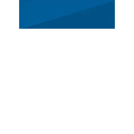
ALLGEMEIN
Programm
News
Geschichte
Anmeldung
VORGESTELLT
Deutsche Rallye-Meisterschaft
Tschechische Rallye-Meisterschaft
Österreichische Rallye - Meisterschaft
ADAC Opel Electric Rally Cup
SHAREHOLDERS