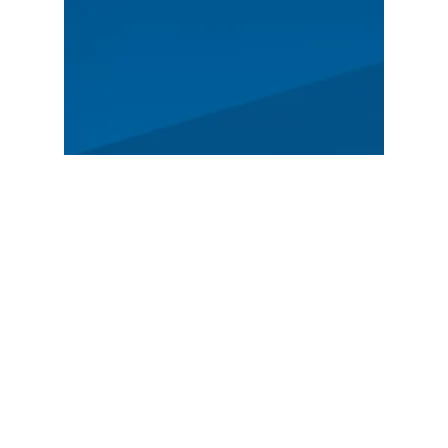
ALLGEMEIN
Programm
News
Geschichte
Anmeldung
VORGESTELLT
Deutsche Rallye-Meisterschaft
Tschechische Rallye-Meisterschaft
Österreichische Rallye - Meisterschaft